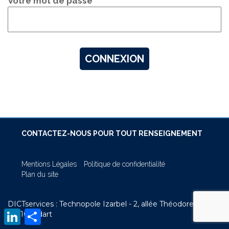
Votre mot de passe
CONTACTEZ-NOUS POUR TOUT RENSEIGNEMENT
Mentions Légales
Politique de confidentialité
Plan du site
DICTservices : Technopole Izarbel - 2, allée Théodore Monod
LinkedIn
Partager
64210 Bidart